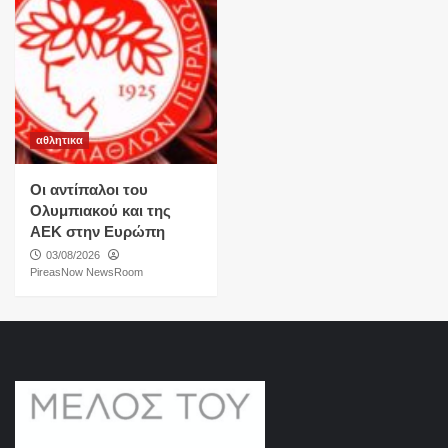
αθλητικα
Οι αντίπαλοι του
Ολυμπιακού και της
ΑΕΚ στην Ευρώπη
03/08/2026
PireasNow NewsRoom