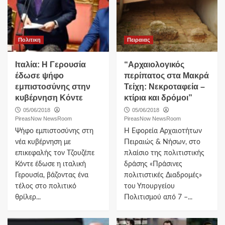
Πολιτικη
Πειραιας
Ιταλία: Η Γερουσία
“Αρχαιολογικός
έδωσε ψήφο
περίπατος στα Μακρά
εμπιστοσύνης στην
Τείχη: Νεκροταφεία –
κυβέρνηση Κόντε
κτίρια και δρόμοι”
05/06/2018
05/06/2018
PireasNow NewsRoom
PireasNow NewsRoom
Ψήφο εμπιστοσύνης στη
Η Εφορεία Αρχαιοτήτων
νέα κυβέρνηση με
Πειραιώς & Νήσων, στο
επικεφαλής τον Τζουζέπε
πλαίσιο της πολιτιστικής
Κόντε έδωσε η ιταλική
δράσης «Πράσινες
Γερουσία, βάζοντας ένα
πολιτιστικές Διαδρομές»
τέλος στο πολιτικό
του Υπουργείου
θρίλερ...
Πολιτισμού από 7 –...