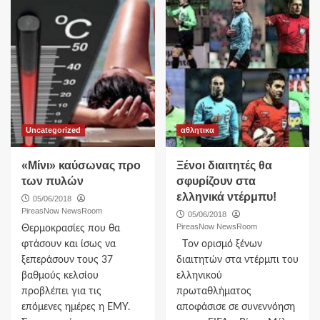
Uncategorized
αθλητικα
«Μίνι» καύσωνας προ
Ξένοι διαιτητές θα
των πυλών
σφυρίζουν στα
ελληνικά ντέρμπυ!
05/06/2018
PireasNow NewsRoom
05/06/2018
PireasNow NewsRoom
Θερμοκρασίες που θα
φτάσουν και ίσως να
Tον ορισμό ξένων
ξεπεράσουν τους 37
διαιτητών στα ντέρμπι του
βαθμούς κελσίου
ελληνικού
προβλέπει για τις
πρωταθλήματος
επόμενες ημέρες η ΕΜΥ.
αποφάσισε σε συνεννόηση