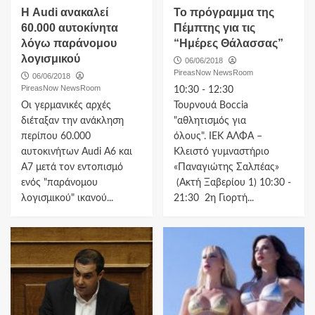
Η Audi ανακαλεί
Το πρόγραμμα της
60.000 αυτοκίνητα
Πέμπτης για τις
λόγω παράνομου
“Ημέρες Θάλασσας”
λογισμικού
06/06/2018
PireasNow NewsRoom
06/06/2018
PireasNow NewsRoom
10:30 - 12:30
Οι γερμανικές αρχές
Τουρνουά Boccia
διέταξαν την ανάκληση
"αθλητισμός για
περίπου 60.000
όλους". IEK ΑΛΦΑ –
αυτοκινήτων Audi A6 και
Κλειστό γυμναστήριο
A7 μετά τον εντοπισμό
«Παναγιώτης Σαλπέας»
ενός "παράνομου
(Ακτή Ξαβερίου 1) 10:30 -
λογισμικού" ικανού...
21:30 2η Γιορτή...