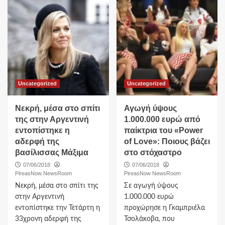
Uncategorized
Uncategorized
Νεκρή, μέσα στο σπίτι
Αγωγή ύψους
της στην Αργεντινή
1.000.000 ευρώ από
εντοπίστηκε η
παίκτρια του «Power
αδερφή της
of Love»: Ποιους βάζει
βασίλισσας Μάξιμα
στο στόχαστρο
07/06/2018
07/06/2018
PireasNow NewsRoom
PireasNow NewsRoom
Νεκρή, μέσα στο σπίτι της
Σε αγωγή ύψους
στην Αργεντινή
1.000.000 ευρώ
εντοπίστηκε την Τετάρτη η
προχώρησε η Γκαμπριέλα
33χρονη αδερφή της
Τσολάκοβα, που