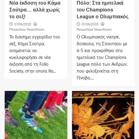
Νέα έκδοση του Κάμα
Πόλο: Στα ημιτελικά
Σούτρα… αλλά χωρίς
του Champions
το σεξ!
League o Ολυμπιακός
07/06/2018
07/06/2018
PireasNow NewsRoom
PireasNow NewsRoom
Το διάσημο εγχειρίδιο του
Ο Ολυμπιακός νίκησε,
σεξ, Κάμα Σούτρα,
δύσκολα, τη Σπαντάου με
αναμένεται να
6-5 και προκρίθηκε στα
κυκλοφορήσει σε νέα
ημιτελικά του Champions
έκδοση από τη Folio
League πόλο των Ανδρών,
Society, στην οποία θα...
που φιλοξενείται στη
Γένοβα....