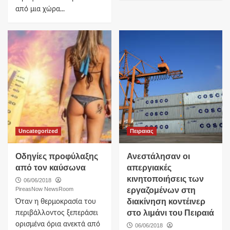
από μια χώρα...
Uncategorized
Πειραιας
Οδηγίες προφύλαξης
Ανεστάλησαν οι
από τoν καύσωνα
απεργιακές
κινητοποιήσεις των
06/06/2018
PireasNow NewsRoom
εργαζομένων στη
διακίνηση κοντέινερ
Όταν η θερμοκρασία του
στο λιμάνι του Πειραιά
περιβάλλοντος ξεπεράσει
ορισμένα όρια ανεκτά από
06/06/2018