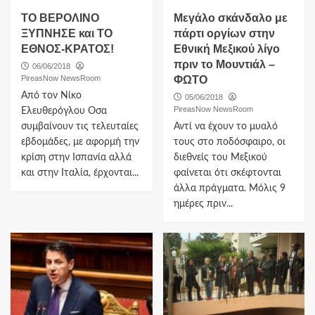
ΤΟ ΒΕΡΟΛΙΝΟ
Μεγάλο σκάνδαλο με
ΞΥΠΝΗΣΕ και ΤΟ
πάρτι οργίων στην
ΕΘΝΟΣ-ΚΡΑΤΟΣ!
Εθνική Μεξικού λίγο
πριν το Μουντιάλ –
06/06/2018
PireasNow NewsRoom
ΦΩΤΟ
Από τον Νίκο
05/06/2018
PireasNow NewsRoom
Ελευθερόγλου Oσα
συμβαίνουν τις τελευταίες
Αντί να έχουν το μυαλό
εβδομάδες, με αφορμή την
τους στο ποδόσφαιρο, οι
κρίση στην Ισπανία αλλά
διεθνείς του Μεξικού
και στην Ιταλία, έρχονται...
φαίνεται ότι σκέφτονται
άλλα πράγματα. Μόλις 9
ημέρες πριν...