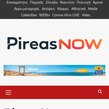
Skip
Επικαιρότητα
Πειραιάς
Ελλάδα
Ναυτιλία
Πολιτική
Άμυνα
to
Αερο-μεταφορές
Απόψεις
Κόσμος
Αθλητικά
Media
content
Celebrities
WEBtv
Corona Virus LIVE
Video
Primary
Menu