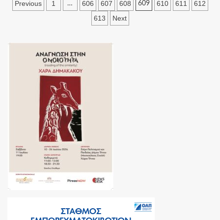
Πλοήγηση
Previous
1
606
607
608
610
611
612
…
609
άρθρων
613
Next