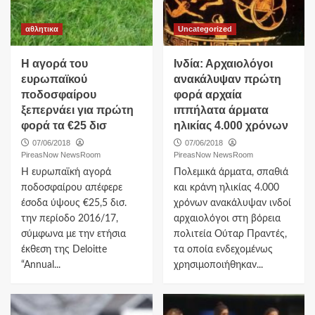
αθλητικα
Uncategorized
Η αγορά του
Iνδία: Αρχαιολόγοι
ευρωπαϊκού
ανακάλυψαν πρώτη
ποδοσφαίρου
φορά αρχαία
ξεπερνάει για πρώτη
ιππήλατα άρματα
φορά τα €25 δισ
ηλικίας 4.000 χρόνων
07/06/2018
07/06/2018
PireasNow NewsRoom
PireasNow NewsRoom
Η ευρωπαϊκή αγορά
Πολεμικά άρματα, σπαθιά
ποδοσφαίρου απέφερε
και κράνη ηλικίας 4.000
έσοδα ύψους €25,5 δισ.
χρόνων ανακάλυψαν ινδοί
την περίοδο 2016/17,
αρχαιολόγοι στη βόρεια
σύμφωνα με την ετήσια
πολιτεία Ούταρ Πραντές,
έκθεση της Deloitte
τα οποία ενδεχομένως
“Annual...
χρησιμοποιήθηκαν...