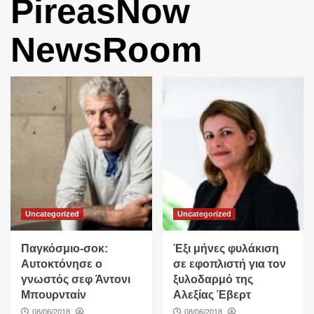
PireasNow
NewsRoom
Uncategorized
Uncategorized
Παγκόσμιο-σοκ:
Έξι μήνες φυλάκιση
Αυτοκτόνησε ο
σε εφοπλιστή για τον
γνωστός σεφ Άντονι
ξυλοδαρμό της
Μπουρνταίν
Αλεξίας Έβερτ
08/06/2018
08/06/2018