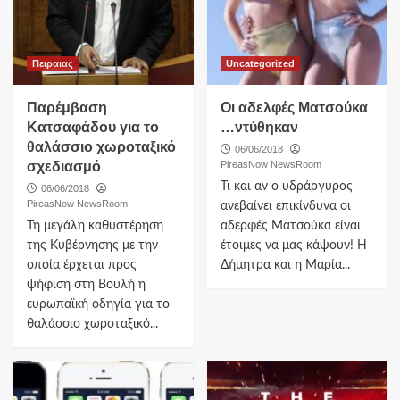
Πειραιας
Uncategorized
Παρέμβαση
Οι αδελφές Ματσούκα
Κατσαφάδου για το
…ντύθηκαν
θαλάσσιο χωροταξικό
06/06/2018
σχεδιασμό
PireasNow NewsRoom
Τι και αν ο υδράργυρος
06/06/2018
PireasNow NewsRoom
ανεβαίνει επικίνδυνα οι
Τη μεγάλη καθυστέρηση
αδερφές Ματσούκα είναι
της Κυβέρνησης με την
έτοιμες να μας κάψουν! Η
οποία έρχεται προς
Δήμητρα και η Μαρία...
ψήφιση στη Βουλή η
ευρωπαϊκή οδηγία για το
θαλάσσιο χωροταξικό...