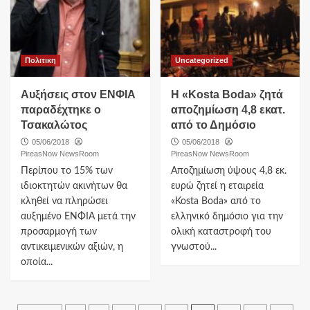
Πολιτικη
Uncategorized
Αυξήσεις στον ΕΝΦΙΑ
Η «Kosta Boda» ζητά
παραδέχτηκε ο
αποζημίωση 4,8 εκατ.
Τσακαλώτος
από το Δημόσιο
05/06/2018
05/06/2018
PireasNow NewsRoom
PireasNow NewsRoom
Περίπου το 15% των
Αποζημίωση ύψους 4,8 εκ.
ιδιοκτητών ακινήτων θα
ευρώ ζητεί η εταιρεία
κληθεί να πληρώσει
«Kosta Boda» από το
αυξημένο ΕΝΦΙΑ μετά την
ελληνικό δημόσιο για την
προσαρμογή των
ολική καταστροφή του
αντικειμενικών αξιών, η
γνωστού...
οποία...