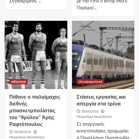
Συγκεκριμένα, ...
με την FIFA ο Βίτορ Μέλο
Περέιρα!...
αθλητικα
Uncategorized
Πέθανε ο παλαίμαχος
Στάσεις εργασίας και
διεθνής
απεργία στα τρένα
μπασκετμπολίστας
05/06/2018
του “θρύλου” Άρης
PireasNow NewsRoom
Ραφτόπουλος
Σε απεργιακές
κινητοποιήσεις προχωράει
05/06/2018
PireasNow NewsRoom
η Πανελλήνια Ομοσπονδία