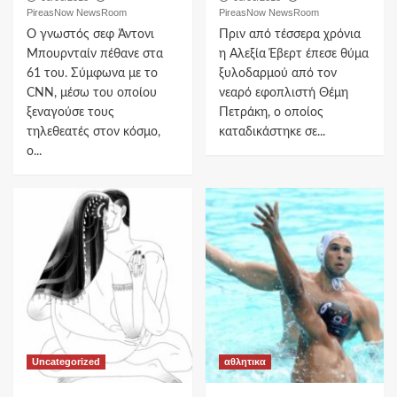
PireasNow NewsRoom
PireasNow NewsRoom
O γνωστός σεφ Άντονι
Πριν από τέσσερα χρόνια
Μπουρνταίν πέθανε στα
η Αλεξία Έβερτ έπεσε θύμα
61 του. Σύμφωνα με το
ξυλοδαρμού από τον
CNN, μέσω του οποίου
νεαρό εφοπλιστή Θέμη
ξεναγούσε τους
Πετράκη, ο οποίος
τηλεθεατές στον κόσμο,
καταδικάστηκε σε...
ο...
Uncategorized
αθλητικα