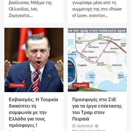
βασίλισσας Μάξιμα της
γνωρίσαμε μέσα από τη
Ολλανδίας, Ινές
συμμετοχή της στο «Power
Ζορεγκιέτα....
of Love», εναντίον...
Πολιτικη
Πειραιας
Εκβιασμός: Η Τουρκία
Προσφυγές στο ΣτΕ
διακόπτει τη
για τα έργα επέκτασης
συμφωνία με την
του Τραμ στον
Ελλάδα για τους
Πειραιά
πρόσφυγες !
06/06/2018
PireasNow NewsRoom