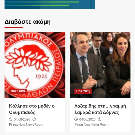
Διαβάστε ακόμη
αθλητικα
Πολιτικη
Κόλλησε στο μηδέν ο
Λαζαρίδης στη…γραμμή
Ολυμπιακός
Σαμαρά κατά Δόμνας
04/08/2026
04/08/2026
PireasNow NewsRoom
PireasNow NewsRoom