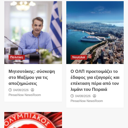
Πολιτικη
Ναυτιλια
Μητσοτάκης: σύσκεψη
O ΟΛΠ προετοιμάζει το
στο Μαξίμου για τις
έδαφος για εξαγορές και
αποζημιώσεις
επέκταση πέρα από τον
λιμάνι του Πειραιά
04/08/2026
PireasNow NewsRoom
04/08/2026
PireasNow NewsRoom