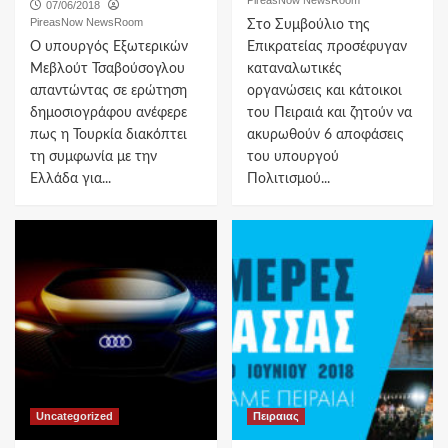
07/06/2018
PireasNow NewsRoom
Στο Συμβούλιο της
Ο υπουργός Εξωτερικών
Επικρατείας προσέφυγαν
Μεβλούτ Τσαβούσογλου
καταναλωτικές
απαντώντας σε ερώτηση
οργανώσεις και κάτοικοι
δημοσιογράφου ανέφερε
του Πειραιά και ζητούν να
πως η Τουρκία διακόπτει
ακυρωθούν 6 αποφάσεις
τη συμφωνία με την
του υπουργού
Ελλάδα για...
Πολιτισμού...
Uncategorized
Πειραιας