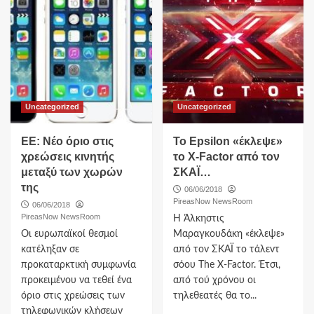
Uncategorized
Uncategorized
ΕΕ: Νέο όριο στις
Το Epsilon «έκλεψε»
χρεώσεις κινητής
το Χ-Factor από τον
μεταξύ των χωρών
ΣΚΑΪ…
της
06/06/2018
PireasNow NewsRoom
06/06/2018
PireasNow NewsRoom
H Άλκηστις
Οι ευρωπαϊκοί θεσμοί
Μαραγκουδάκη «έκλεψε»
κατέληξαν σε
από τον ΣΚΑΪ το τάλεντ
προκαταρκτική συμφωνία
σόου The Χ-Factor. Έτσι,
προκειμένου να τεθεί ένα
από τού χρόνου οι
όριο στις χρεώσεις των
τηλεθεατές θα το...
τηλεφωνικών κλήσεων