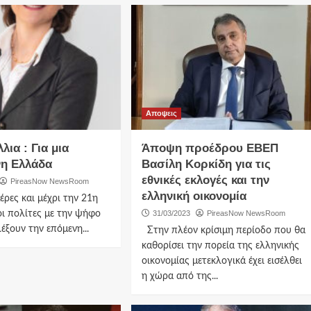
Αποψεις
ια : Για μια
Άποψη προέδρου ΕΒΕΠ
η Ελλάδα
Βασίλη Κορκίδη για τις
εθνικές εκλογές και την
PireasNow NewsRoom
ελληνική οικονομία
έρες και μέχρι την 21η
ι πολίτες με την ψήφο
31/03/2023
PireasNow NewsRoom
έξουν την επόμενη...
Στην πλέον κρίσιμη περίοδο που θα
καθορίσει την πορεία της ελληνικής
οικονομίας μετεκλογικά έχει εισέλθει
η χώρα από της...