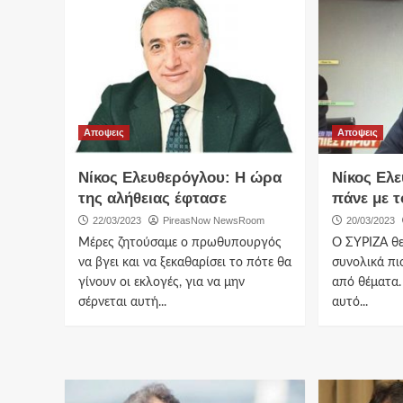
Αποψεις
Αποψεις
Νίκος Ελευθερόγλου: Η ώρα
Νίκος Ελ
της αλήθειας έφτασε
πάνε με τ
22/03/2023
PireasNow NewsRoom
20/03/2023
Μέρες ζητούσαμε ο πρωθυπουργός
Ο ΣΥΡΙΖΑ θε
να βγει και να ξεκαθαρίσει το πότε θα
συνολικά πι
γίνουν οι εκλογές, για να μην
από θέματα.
σέρνεται αυτή...
αυτό...