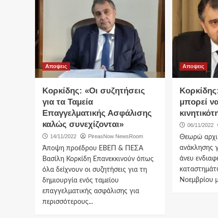
Αποψεις
Αποψεις
Κορκίδης: «Οι συζητήσεις
Κορκίδης:
για τα Ταμεία
μπορεί να
Επαγγελματικής Ασφάλισης
κινητικότ
καλώς συνεχίζονται»
06/11/2022
14/11/2022
PireasNow NewsRoom
Θεωρώ αρχι
ανάκλησης γ
Άποψη προέδρου ΕΒΕΠ & ΠΕΣΑ
άνευ ενδιαφ
Βασίλη Κορκίδη Επανεκκινούν όπως
καταστημάτ
όλα δείχνουν οι συζητήσεις για τη
Νοεμβρίου με
δημιουργία ενός ταμείου
επαγγελματικής ασφάλισης για
περισσότερους...