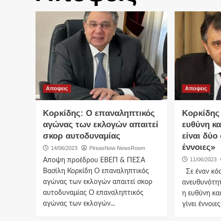
Αποψεις
Αποψεις
Κορκίδης: Ο επαναληπτικός
Κορκίδης 
αγώνας των εκλογών απαιτεί
ευθύνη κ
σκορ αυτοδυναμίας
είναι δύ
έννοιες»
14/06/2023
PireasNow NewsRoom
11/06/2023
Αποψη προέδρου ΕΒΕΠ & ΠΕΣΑ
Βασίλη Κορκίδη Ο επαναληπτικός
Σε έναν κόσ
αγώνας των εκλογών απαιτεί σκορ
ανευθυνότητ
αυτοδυναμίας Ο επαναληπτικός
η ευθύνη κα
αγώνας των εκλογών...
γίνει έννοιες 