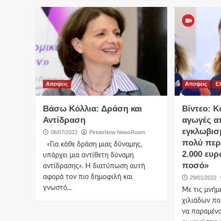
Αποψεις
Αποψεις
Ε
Βάσω Κόλλια: Δράση και
Βίντεο: Κ
Αντίδραση
αγωγές α
εγκλωβισ
06/07/2022
PireasNow NewsRoom
πολύ περ
«Για κάθε δράση μιας δύναμης,
2.000 ευρ
υπάρχει μια αντίθετη δύναμη
ποσό»
αντίδρασης». Η διατύπωση αυτή
αφορά τον πιο δημοφιλή και
29/01/2022
γνωστό...
Με τις μνήμ
χιλιάδων πο
να παραμένο