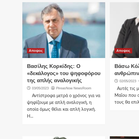
Αποψεις
Αποψεις
Βασίλης Κορκίδης: Ο
Βάσω Κόλλ
«δεκάλογος» του ψηφοφόρου
ανθρώπιν
της απλής αναλογικής
02/05/2023
03/05/2023
PireasNow NewsRoom
Αυτές τις μ
Μαΐου που ο
Αντίστροφα μετρά ο χρόνος για να
τους θα επιλ
ψηφίζουμε με απλή αναλογική, η
οποία όμως θέλει και απλή λογική.
Η...