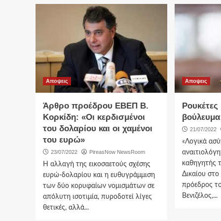
Αποψεις
Αποψεις
Άρθρο προέδρου ΕΒΕΠ Β.
Ρουκέτες 
Κορκίδη: «Οι κερδισμένοι
βούλευμα 
του δολαρίου και οι χαμένοι
21/07/2022
του ευρώ»
«Λογικά ασύ
23/07/2022
PireasNow NewsRoom
αναιτιολόγη
καθηγητής 
Η αλλαγή της εικοσαετούς σχέσης
Δικαίου στ
ευρώ-δολαρίου και η ευθυγράμμιση
πρόεδρος τ
των δύο κορυφαίων νομισμάτων σε
Βενιζέλος,...
απόλυτη ισοτιμία, πυροδοτεί λίγες
θετικές, αλλά...